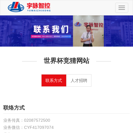
切
换
导
航
世界杯竞猜网站
联系方式
人才招聘
联络方式
业务传真：02087572500
业务微信：CYF417097074