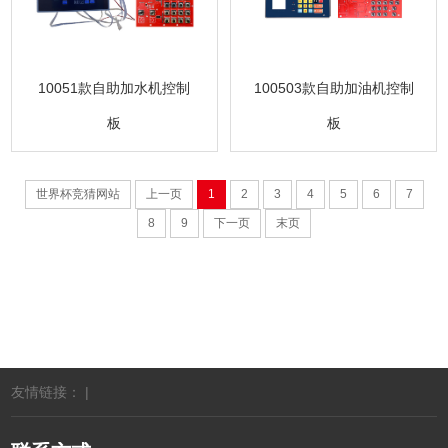
10051款自助加水机控制
100503款自助加油机控制
板
板
世界杯竞猜网站
上一页
1
2
3
4
5
6
7
8
9
下一页
末页
友情链接： |