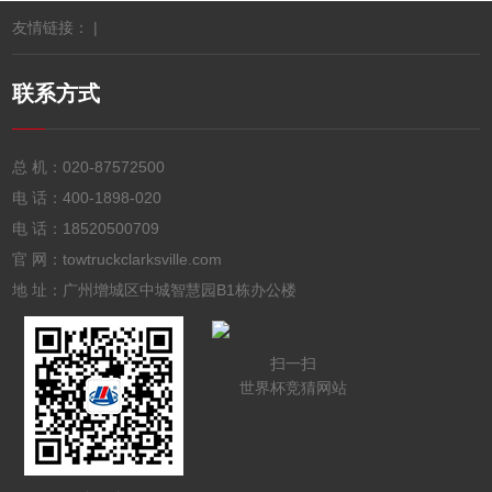
友情链接： |
联系方式
总 机：
020-87572500
电 话：
400-1898-020
电 话：
18520500709
官 网：towtruckclarksville.com
地 址：广州增城区中城智慧园B1栋办公楼
扫一扫
世界杯竞猜网站