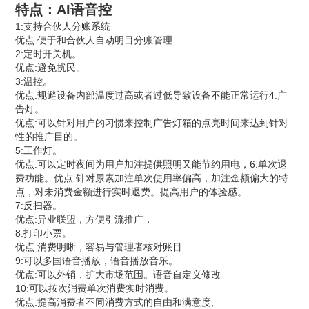
特点：AI语音控
1:支持合伙人分账系统
优点:便于和合伙人自动明目分账管理
2:定时开关机。
优点:避免扰民。
3:温控。
优点:规避设备内部温度过高或者过低导致设备不能正常运行4:广
告灯。
优点:可以针对用户的习惯来控制广告灯箱的点亮时间来达到针对
性的推广目的。
5:工作灯。
优点:可以定时夜间为用户加注提供照明又能节约用电，6:单次退
费功能。优点:针对尿素加注单次使用率偏高，加注金额偏大的特
点，对未消费金额进行实时退费。提高用户的体验感。
7:反扫器。
优点:异业联盟，方便引流推广，
8:打印小票。
优点:消费明晰，容易与管理者核对账目
9:可以多国语音播放，语音播放音乐。
优点:可以外销，扩大市场范围。语音自定义修改
10:可以按次消费单次消费实时消费。
优点:提高消费者不同消费方式的自由和满意度,