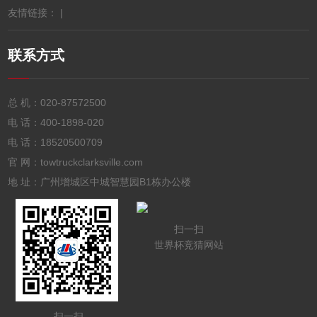
友情链接： |
联系方式
总 机：
020-87572500
电 话：
400-1898-020
电 话：
18520500709
官 网：towtruckclarksville.com
地 址：广州增城区中城智慧园B1栋办公楼
扫一扫
世界杯竞猜网站
扫一扫