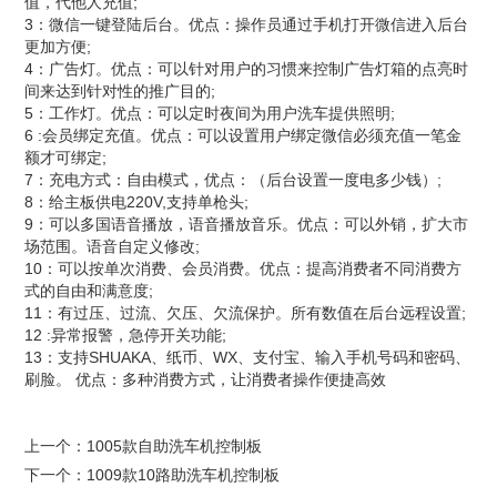
值，代他人充值;
3：微信一键登陆后台。优点：操作员通过手机打开微信进入后台
更加方便;
4：广告灯。优点：可以针对用户的习惯来控制广告灯箱的点亮时
间来达到针对性的推广目的;
5：工作灯。优点：可以定时夜间为用户洗车提供照明;
6 :会员绑定充值。优点：可以设置用户绑定微信必须充值一笔金
额才可绑定;
7：充电方式：自由模式，优点：（后台设置一度电多少钱）;
8：给主板供电220V,支持单枪头;
9：可以多国语音播放，语音播放音乐。优点：可以外销，扩大市
场范围。语音自定义修改;
10：可以按单次消费、会员消费。优点：提高消费者不同消费方
式的自由和满意度;
11：有过压、过流、欠压、欠流保护。所有数值在后台远程设置;
12 :异常报警，急停开关功能;
13：支持SHUAKA、纸币、WX、支付宝、输入手机号码和密码、
刷脸。 优点：多种消费方式，让消费者操作便捷高效
上一个：
1005款自助洗车机控制板
下一个：
1009款10路助洗车机控制板