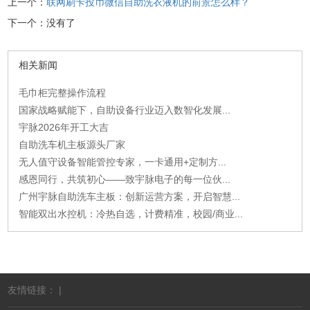
上一个：
联网刷卡投币微信自助洗衣液机的前景怎么样？
下一个：没有了
相关新闻
毛巾柜完整操作流程
国家战略赋能下，自助设备行业迈入数智化发展...
宇脉2026年开工大吉
自助洗车机主板源头厂家
无人值守设备智能管控专家，一卡通用+定制方...
感恩同行，共筑初心——致宇脉电子的每一位伙...
广州宇脉自助洗车主板：创新运营方案，开启智慧...
智能双出水控机：冷热自选，计费精准，校园/商业...
友情链接： |