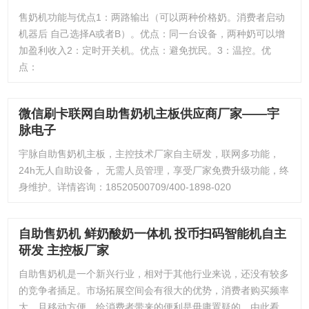
售奶机功能与优点1：两路输出（可以两种价格奶。消费者启动
机器后 自己选择A或者B）。优点：同一台设备，两种奶可以增
加盈利收入2：定时开关机。优点：避免扰民。3：温控。优
点：
微信刷卡联网自助售奶机主板供应商厂家——宇
脉电子
宇脉自助售奶机主板，主控技术厂家自主研发，联网多功能，
24h无人自助设备， 无需人员管理，享受厂家免费升级功能，终
身维护。详情咨询：18520500709/400-1898-020
自助售奶机 鲜奶酸奶一体机 投币扫码智能机自主
研发 主控板厂家
自助售奶机是一个新兴行业，相对于其他行业来说，还没有较多
的竞争者插足。市场拓展空间会有很大的优势，消费者购买频率
大，且移动方便，给消费者带来的便利是毋庸置疑的。由此看