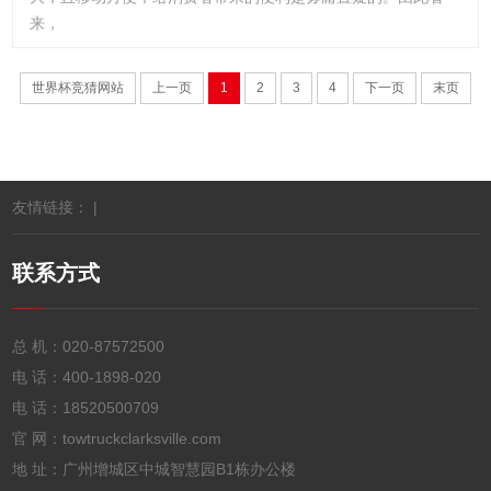
来，
世界杯竞猜网站
上一页
1
2
3
4
下一页
末页
友情链接： |
联系方式
总 机：
020-87572500
电 话：
400-1898-020
电 话：
18520500709
官 网：towtruckclarksville.com
地 址：广州增城区中城智慧园B1栋办公楼