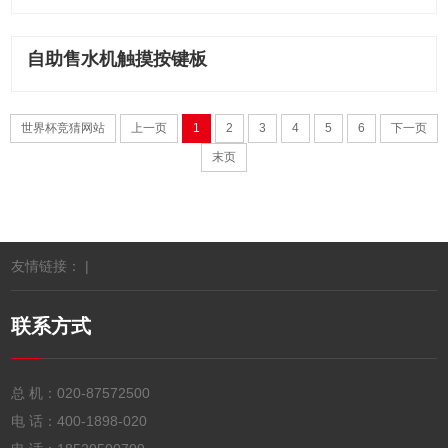
自助售水机触摸按键板
世界杯竞猜网站
上一页
1
2
3
4
5
6
下一页
末页
友情链接： |
联系方式
总 机：
020-87572500
电 话：
400-1898-020