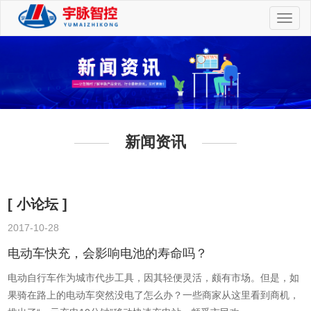
切
换
导
航
新闻资讯
[ 小论坛 ]
2017-10-28
2
电动车快充，会影响电池的寿命吗？
电动自行车作为城市代步工具，因其轻便灵活，颇有市场。但是，如
果骑在路上的电动车突然没电了怎么办？一些商家从这里看到商机，