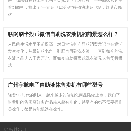
是，如果骑在路上的电动车突然没电了怎么办？一些商家从这里
看到商机，推出了“一元充电10分钟”移动快速充电站，颇受市民
欢
联网刷卡投币微信自助洗衣液机的前景怎么样？
人民的生活水平不断提高，对日常洗护产品的消费意识也在逐渐
发生变化，从最初的皂角，到肥皂再到洗衣液，一直到如今的洗
衣液产品进入千家万户。而如今自助投币式洗衣液无人售货机模
式
广州宇脉电子自助液体售卖机有哪些型号
随着5G时代的到来，越来越多的智能化商品陆续上市，我们平
时看到的售卖店好多产品越来越智能化，甚至有的都不需要操作
员操作，都是智能机器在操作。
友情链接： |