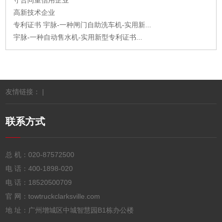
高新技术企业
专利证书 宇脉-一种闸门自助洗车机-实用新...
宇脉-一种自动售水机-实用新型专利证书...
友情链接： |
联系方式
总 机：
020-87572500
电 话：
400-1898-020
电 话：
18520500709
官 网：towtruckclarksville.com
地 址：广州增城区中城智慧园B1栋办公楼