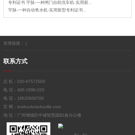
专利证书 宇脉-一种闸门自助洗车机-实用新...
宇脉-一种自动售水机-实用新型专利证书...
友情链接： |
联系方式
总 机：
020-87572500
电 话：
400-1898-020
电 话：
18520500709
官 网：towtruckclarksville.com
地 址：广州增城区中城智慧园B1栋办公楼