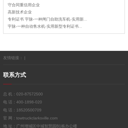
守合同重信用企业
高新技术企业
专利证书 宇脉-一种闸门自助洗车机-实用新...
宇脉-一种自动售水机-实用新型专利证书...
友情链接： |
联系方式
总 机：
020-87572500
电 话：
400-1898-020
电 话：
18520500709
官 网：towtruckclarksville.com
地 址：广州增城区中城智慧园B1栋办公楼